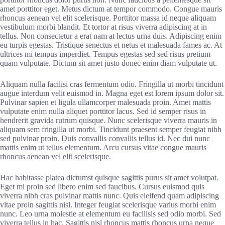
amet porttitor eget. Metus dictum at tempor commodo. Congue mauris
rhoncus aenean vel elit scelerisque. Porttitor massa id neque aliquam
vestibulum morbi blandit. Et tortor at risus viverra adipiscing at in
tellus. Non consectetur a erat nam at lectus urna duis. Adipiscing enim
eu turpis egestas. Tristique senectus et netus et malesuada fames ac. At
ultrices mi tempus imperdiet. Tempus egestas sed sed risus pretium
quam vulputate. Dictum sit amet justo donec enim diam vulputate ut.
Aliquam nulla facilisi cras fermentum odio. Fringilla ut morbi tincidunt
augue interdum velit euismod in. Magna eget est lorem ipsum dolor sit.
Pulvinar sapien et ligula ullamcorper malesuada proin. Amet mattis
vulputate enim nulla aliquet porttitor lacus. Sed id semper risus in
hendrerit gravida rutrum quisque. Nunc scelerisque viverra mauris in
aliquam sem fringilla ut morbi. Tincidunt praesent semper feugiat nibh
sed pulvinar proin. Duis convallis convallis tellus id. Nec dui nunc
mattis enim ut tellus elementum. Arcu cursus vitae congue mauris
rhoncus aenean vel elit scelerisque.
Hac habitasse platea dictumst quisque sagittis purus sit amet volutpat.
Eget mi proin sed libero enim sed faucibus. Cursus euismod quis
viverra nibh cras pulvinar mattis nunc. Quis eleifend quam adipiscing
vitae proin sagittis nisl. Integer feugiat scelerisque varius morbi enim
nunc. Leo urna molestie at elementum eu facilisis sed odio morbi. Sed
viverra tellus in hac. Sagittis nisl rhoncus mattis rhoncus urna neque