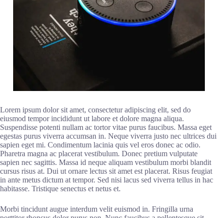
Lorem ipsum dolor sit amet, consectetur adipiscing elit, sed do
eiusmod tempor incididunt ut labore et dolore magna aliqua.
Suspendisse potenti nullam ac tortor vitae purus faucibus. Massa eget
egestas purus viverra accumsan in. Neque viverra justo nec ultrices dui
sapien eget mi. Condimentum lacinia quis vel eros donec ac odio.
Pharetra magna ac placerat vestibulum. Donec pretium vulputate
sapien nec sagittis. Massa id neque aliquam vestibulum morbi blandit
cursus risus at. Dui ut ornare lectus sit amet est placerat. Risus feugiat
in ante metus dictum at tempor. Sed nisi lacus sed viverra tellus in hac
habitasse. Tristique senectus et netus et.
Morbi tincidunt augue interdum velit euismod in. Fringilla urna
porttitor rhoncus dolor purus non. Nunc faucibus a pellentesque sit