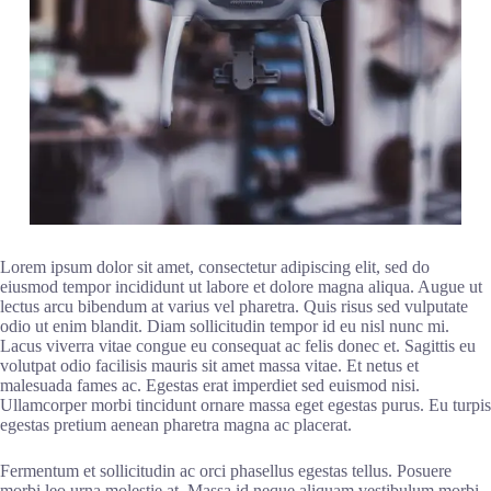
Lorem ipsum dolor sit amet, consectetur adipiscing elit, sed do
eiusmod tempor incididunt ut labore et dolore magna aliqua. Augue ut
lectus arcu bibendum at varius vel pharetra. Quis risus sed vulputate
odio ut enim blandit. Diam sollicitudin tempor id eu nisl nunc mi.
Lacus viverra vitae congue eu consequat ac felis donec et. Sagittis eu
volutpat odio facilisis mauris sit amet massa vitae. Et netus et
malesuada fames ac. Egestas erat imperdiet sed euismod nisi.
Ullamcorper morbi tincidunt ornare massa eget egestas purus. Eu turpis
egestas pretium aenean pharetra magna ac placerat.
Fermentum et sollicitudin ac orci phasellus egestas tellus. Posuere
morbi leo urna molestie at. Massa id neque aliquam vestibulum morbi