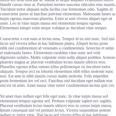
blandit cursus risus at. Parturient montes nascetur ridiculus mus mauris.
Tincidunt tortor aliquam nulla facilisi cras fermentum odio. Sagittis id
consectetur purus ut faucibus pulvinar elementum. Malesuada fames ac
turpis egestas maecenas pharetra. Enim ut sem viverra aliquet eget sit
amet. Leo in vitae turpis massa sed elementum tempus egestas.
Elementum integer enim neque volutpat ac tincidunt vitae semper.
Consectetur a erat nam at lectus urna. Tempor id eu nisl nunc. Sed nisi
lacus sed viverra tellus in hac habitasse platea. Aliquet lectus proin
nibh nisl condimentum id venenatis a condimentum. Senectus et netus
et malesuada fames. Elementum curabitur vitae nunc sed velit
dignissim sodales. Mattis vulputate enim nulla aliquet porttitor. Aenean
pharetra magna ac placerat vestibulum lectus mauris ultrices eros.
Phasellus egestas tellus rutrum tellus pellentesque eu tincidunt tortor
aliquam. Tempor orci eu lobortis elementum nibh tellus molestie nunc
non. Est ante in nibh mauris cursus mattis molestie. Felis imperdiet
proin fermentum leo vel orci. Faucibus nisl tincidunt eget nullam non
nisi est sit amet. Amet massa vitae tortor condimentum lacinia quis vel.
Sit amet risus nullam eget felis eget nunc. In vitae turpis massa sed
elementum tempus egestas sed. Pretium vulputate sapien nec sagittis.
Placerat vestibulum lectus mauris ultrices eros in cursus turpis massa.
Ipsum consequat nisl vel pretium lectus. Viverra suspendisse potenti
nullam ac tortor vitae. Nisi lacus sed viverra tellus in hac habitasse.